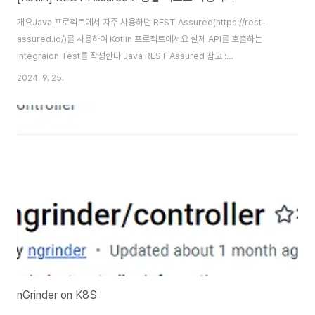
개요Java 프로젝트에서 자주 사용하던 REST Assured(https://rest-
assured.io/)를 사용하여 Kotlin 프로젝트에서요 실제 API를 호출하는
Integraion Test를 작성한다 Java REST Assured 참고 :
https://blog.igooo.org/119 Why Kotlin?Java Java로 Junit 테스트를
2024. 9. 25.
작성하는 경우 여러 줄의 검증 코드가 있을 때 특정줄의 검증 코드에서 오류가
발생하면 아래 검증 코드는 실행되지 않고 사용자에게 오류 라인수를 리포팅해
준다.......then(). statusCode(200). body("size", is(3)).
body("name.any { it == 'Ervin Howell' }", is(tru..
nGrinder on K8S