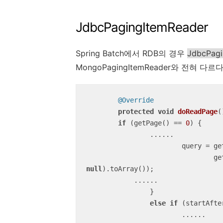
JdbcPagingItemReader
Spring Batch에서 RDB의 경우
JdbcPagi
MongoPagingItemReader와 전혀 다르다
@Override
protected
void
doReadPage
(
if
 (getPage() == 
0
) {

        	......

			query = getJdbcTemplate().query(firstPageSql, rowCallback,

null
).toArray());

            ......

		}

else
if
 (startAfte
			......
