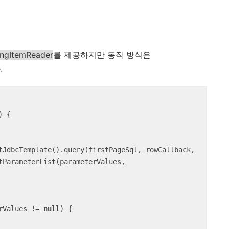
ngItemReader
를 제공하지만 동작 방식은
.
)
{

				getParameterList(parameterValues, 
rValues != 
null
) {
