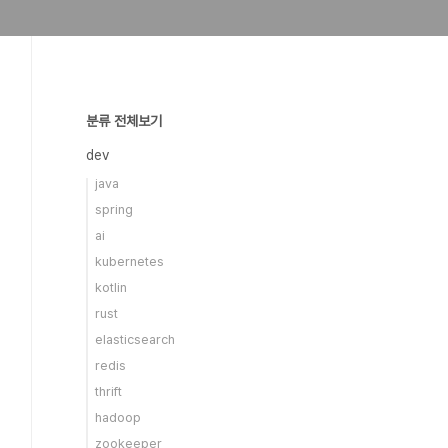
분류 전체보기
dev
java
spring
ai
kubernetes
kotlin
rust
elasticsearch
redis
thrift
hadoop
zookeeper