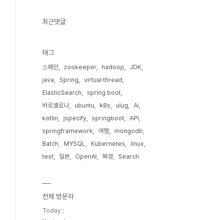
최근댓글
태그
스페인
zookeeper
hadoop
JDK
java
Spring
virtual thread
ElasticSearch
spring boot
바로셀로나
ubuntu
k8s
ulug
Ai
kotlin
jspecify
springboot
API
springframework
여행
mongodb
Batch
MYSQL
Kubernetes
linux
test
일본
OpenAI
북경
Search
전체 방문자
Today :