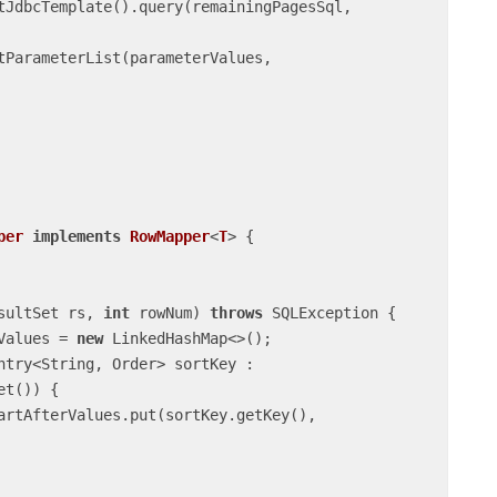
per
implements
RowMapper
<
T
> 
{

sultSet rs, 
int
 rowNum)
throws
 SQLException 
{

rValues = 
new
 LinkedHashMap<>();

ntry<String, Order> sortKey : 
t()) {
