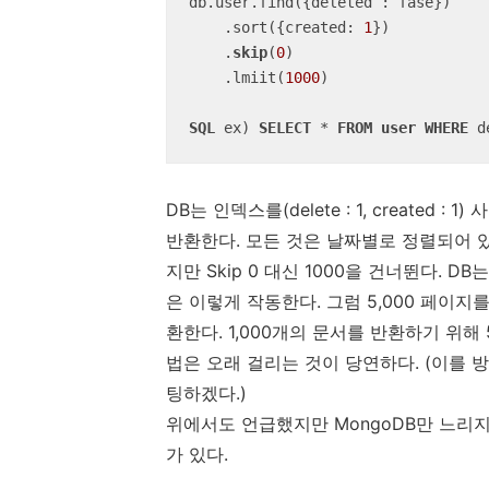
db.user.find({deleted : fase})

    .sort({created: 
1
})

    .
skip
(
0
)

    .lmiit(
1000
)

SQL
 ex) 
SELECT
*
FROM
user
WHERE
 d
DB는 인덱스를(delete : 1, created
반환한다. 모든 것은 날짜별로 정렬되어 
지만 Skip 0 대신 1000을 건너뛴다. DB는
은 이렇게 작동한다. 그럼 5,000 페이지를
환한다. 1,000개의 문서를 반환하기 위해 
법은 오래 걸리는 것이 당연하다. (이를 방지
팅하겠다.)
위에서도 언급했지만 MongoDB만 느리
가 있다.