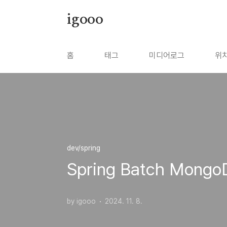
본문 바로가기
igooo
홈
태그
미디어로그
위
dev/spring
Spring Batch Mong
by igooo
2024. 11. 8.