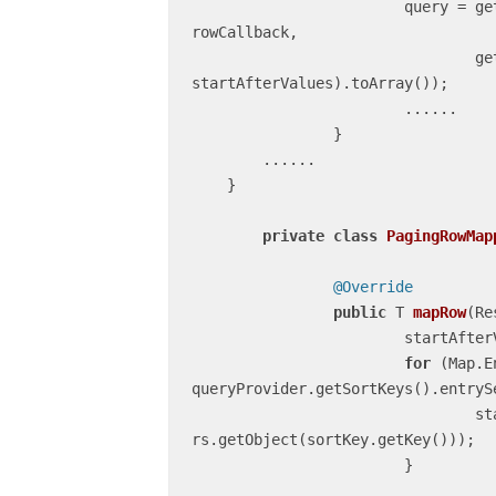
			query = getJdbcTemplate().query(remainingPagesSql, 
rowCallback,

				getParameterList(parameterValues, 
startAfterValues).toArray());

			......

		}

        ......

    }

private
class
PagingRowMap
@Override
public
 T 
mapRow
(Re
			startAfte
for
 (Map.E
queryProvider.getSortKeys().entrySe
				startAfterValues.put(sortKey.getKey(), 
rs.getObject(sortKey.getKey()));

			}
