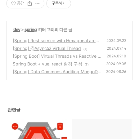
공감
구독하기
'
dev
>
spring
' 카테고리의 다른 글
[Spring] Rest service with Hexagonal archit
2024.09.22
ecture
[Spring] @Async와 Virtual Thread
(1)
2024.09.14
(1)
[Spring Boot] Virtual Threads vs Reactive v
2024.09.10
s Kotlin Coroutines 성능 비교
Spring Boot + vue, react 환경 구성
(0)
2024.09.05
(1)
[Spring] Data Commons Auditing MongoDB
2024.08.26
(0)
관련글