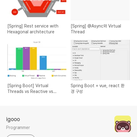
[Spring] Rest service with
[Spring] @Async와 Virtual
Hexagonal architecture
Thread
[Spring Boot] Virtual
Spring Boot + vue, react 환
Threads vs Reactive vs
경 구성
Kotlin Coroutines 성능 비교
igooo
Programmer