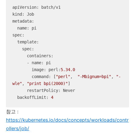
kind
metadata
:

spec
:

  template:

    spec:

      containers:

      - name: pi

image
: perl:
5.34
.0
command
: [
"perl"
,  
"-Mbignum=bpi"
, 
"-
wle"
, 
"print bpi(2000)"
]

restartPolicy
: Never

backoffLimit
: 
4
참고 :
https://kubernetes.io/docs/concepts/workloads/contr
ollers/job/