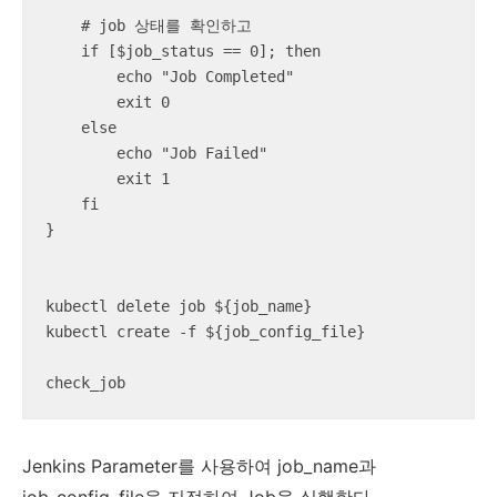
    # job 상태를 확인하고 

    if [$job_status == 0]; then

        echo "Job Completed"

        exit 0

    else

        echo "Job Failed"

        exit 1

    fi    

}

kubectl delete job ${job_name}

kubectl create -f ${job_config_file}

check_job
Jenkins Parameter를 사용하여 job_name과
job_config_file을 지정하여 Job을 실행한다.