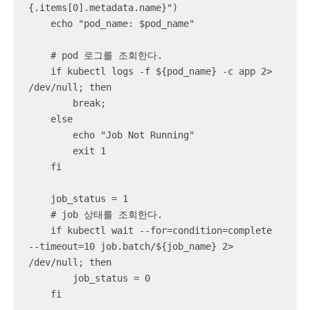
{.items[0].metadata.name}")

    echo "pod_name: $pod_name"

    # pod 로그를 조회한다.

    if kubectl logs -f ${pod_name} -c app 2> 
/dev/null; then

        break;

    else

        echo "Job Not Running"

        exit 1

    fi

    job_status = 1

    # job 상태를 조회한다.

    if kubectl wait --for=condition=complete 
--timeout=10 job.batch/${job_name} 2> 
/dev/null; then

        job_status = 0

    fi
