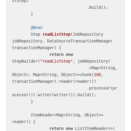
stStep)

				.build();

	}

@Bean
Step 
readListStep
(JobRepository 
jobRepository, DataSourceTransactionManager 
transactionManager)
{

return
new
StepBuilder(
"readListStep"
, jobRepository)

				.<Map<String, 
Object>, Map<String, Object>>chunk(
100
, 
transactionManager).reader(reader())

				.processor(pr
ocessor()).writer(writer()).build();

	}

	ItemReader<Map<String, Object>> 
reader() {

return
new
 ListItemReader<>(
