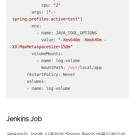
cpu
: 
"2"
args
: [
"--
spring.profiles.active=test"
]

env
:

          - name: JAVA_TOOL_OPTIONS

value
: 
"-Xms640m -Xmx640m -
XX:MaxMetaspaceSize=150m"
volumeMounts
:

          - name: log-volume

mountPath
: 
/usr/
local/app

restartPolicy
: Never

volumes
:

      - name: log-volume
Jenkins Job
Jenkins의 Job을 사용하여 Spring Batch 애플리케이션