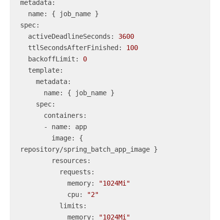
metadata
:

spec
:

  activeDeadlineSeconds: 
3600
ttlSecondsAfterFinished
: 
100
backoffLimit
: 
0
template
:

    metadata:

      name: { job_name }

spec
:

      containers:

      - name: app

image
: { 
repository/spring_batch_app_image }

resources
:

          requests:

            memory: 
"1024Mi"
cpu
: 
"2"
limits
:

            memory: 
"1024Mi"