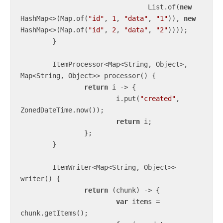
				List.of(
new
HashMap<>(Map.of(
"id"
, 
1
, 
"data"
, 
"1"
)), 
new
HashMap<>(Map.of(
"id"
, 
2
, 
"data"
, 
"2"
))));

	}

	ItemProcessor<Map<String, Object>, 
Map<String, Object>> processor() {

return
 i -> {

			i.put(
"created"
, 
ZonedDateTime.now());

return
 i;

		};

	}

	ItemWriter<Map<String, Object>> 
writer() {

return
 (chunk) -> {

var
 items = 
chunk.getItems();
